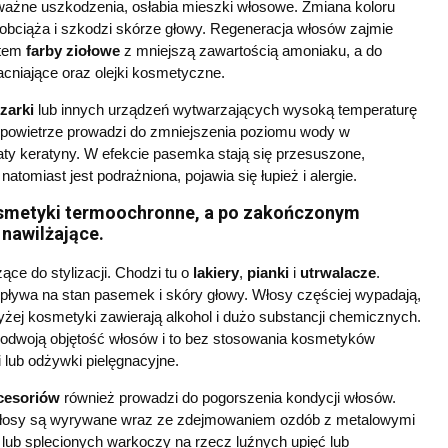
ważne uszkodzenia, osłabia mieszki włosowe. Zmiana koloru
obciąża i szkodzi skórze głowy. Regeneracja włosów zajmie
atem
farby ziołowe
z mniejszą zawartością amoniaku, a do
cniające oraz olejki kosmetyczne.
zarki
lub innych urządzeń wytwarzających wysoką temperaturę
powietrze prowadzi do zmniejszenia poziomu wody w
ty keratyny. W efekcie pasemka stają się przesuszone,
atomiast jest podrażniona, pojawia się łupież i alergie.
kosmetyki termoochronne, a po zakończonym
nawilżające.
ce do stylizacji. Chodzi tu o
lakiery
,
pianki
i
utrwalacze
.
pływa na stan pasemek i skóry głowy. Włosy częściej wypadają,
żej kosmetyki zawierają alkohol i dużo substancji chemicznych.
 podwoją objętość włosów i to bez stosowania kosmetyków
i lub odżywki pielęgnacyjne.
cesoriów
również prowadzi do pogorszenia kondycji włosów.
e włosy są wyrywane wraz ze zdejmowaniem ozdób z metalowymi
ub splecionych warkoczy na rzecz luźnych upięć lub