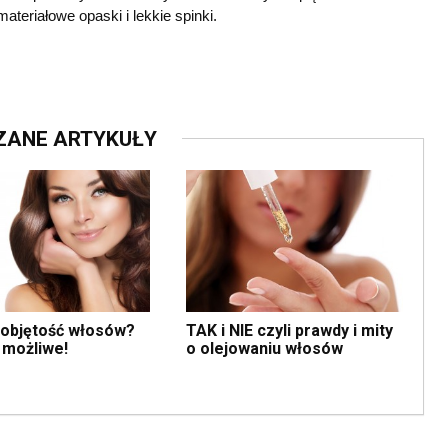
teriałowe opaski i lekkie spinki.
ZANE ARTYKUŁY
 objętość włosów?
TAK i NIE czyli prawdy i mity
 możliwe!
o olejowaniu włosów