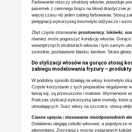
Farbowanie niszczy strukturę włosów, powoduje po
pasemek z ciemnego brązu na blond drastycznie je 
więcej czasu niż jeden zabieg farbowania. Stosuj z
pielęgnacji wykorzystuj kosmetyki odżywcze i wzma
Zbyt częste stosowanie
prostownicy
,
lokówki
,
sus
również może pogorszyć kondycję włosów. Gorące 
wewnętrznych strukturach włosów i tym samym utra
szorstkie, pozbawione blasku, łamliwe. Skóra głowy n
Do stylizacji włosów na gorąco stosuj 
zabiegu modelowania fryzury – produkty 
W podobny sposób działają na włosy kosmetyki służą
Częste korzystanie z tych preparatów negatywnie w
łamią się, są przesuszone i matowe. Wymienione wy
Podczas stylizacji wykorzystuj takie metody, które
utrwalających. Susz włosy na szczotce, stosuj olejk
Ciasne upięcia
i
stosowanie nieodpowiednich ak
Osłabieniu ulegają cebulki włosowe, a pojedyncz
elementami. Zrezygnuj z mocno związanych koków l