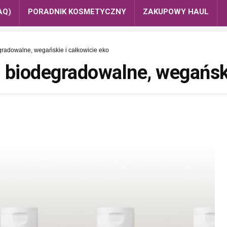
AQ)
PORADNIK KOSMETYCZNY
ZAKUPOWY HAUL
gradowalne, wegańskie i całkowicie eko
– biodegradowalne, wegański