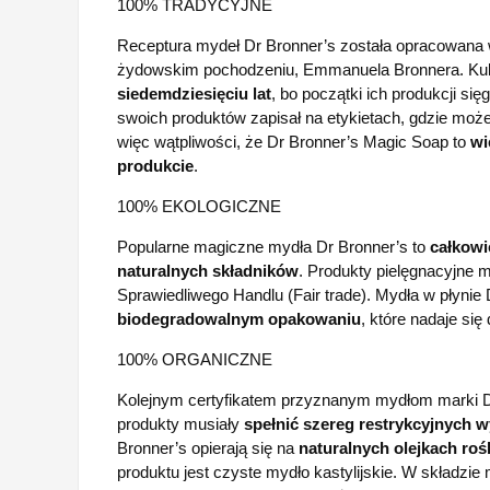
100% TRADYCYJNE
Receptura mydeł Dr Bronner’s została opracowana 
żydowskim pochodzeniu, Emmanuela Bronnera. Ku
siedemdziesięciu lat
, bo początki ich produkcji si
swoich produktów zapisał na etykietach, gdzie możem
więc wątpliwości, że Dr Bronner’s Magic Soap to
wi
produkcie
.
100% EKOLOGICZNE
Popularne magiczne mydła Dr Bronner’s to
całkowi
naturalnych składników
. Produkty pielęgnacyjne m
Sprawiedliwego Handlu (Fair trade). Mydła w płynie
biodegradowalnym opakowaniu
, które nadaje się
100% ORGANICZNE
Kolejnym certyfikatem przyznanym mydłom marki Dr
produkty musiały
spełnić szereg restrykcyjnych
Bronner’s opierają się na
naturalnych olejkach ro
produktu jest czyste mydło kastylijskie. W składzi