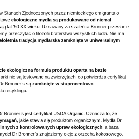
w Stanach Zjednoczonych przez niemieckiego emigranta o
ltowe
ekologiczne mydła są produkowane od niemal
ęgają lat ’50 XX wieku. Uznawany za szaleńca Bronner przesłanie
y przeczytać o filozofii braterstwa wszystkich ludzi. Nie ma
eloletnia tradycja mydlarska zamknięta w uniwersalnym
cie ekologiczna formuła produktu oparta na bazie
arki nie są testowane na zwierzętach, co potwierdza certyfikat
 Dr Bronner’s są
zamknięte w stuprocentowo
 do recyklingu.
 Bronner’s jest certyfikat USDA Organic. Oznacza to, że
 wymagań
, jakie stawia się produktom organicznym. Mydła Dr
ślinnych z kontrolowanych upraw ekologicznych
, a bazą
e mydeł Dr Bronner’s znajdziemy oleje z orzecha kokosowego,