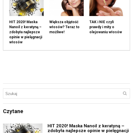
HIT 2020! Maska
Większa objętość
TAK i NIE czyli
Nanoil z keratyną –
włosów? Teraz to
prawdy i mity o
zdobyła najlepsze
możliwe!
olejowaniu włosów
opinie w pielęgnacji
włosów
Czytane
HIT 2020! Maska Nanoil z keratyną –
zdobyła najlepsze opinie w pielęgnacji