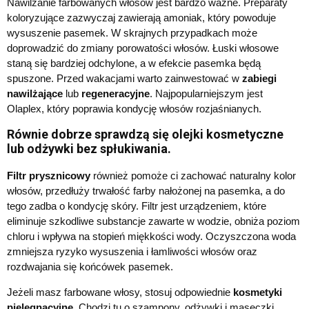
Nawilżanie farbowanych włosów jest bardzo ważne. Preparaty
koloryzujące zazwyczaj zawierają amoniak, który powoduje
wysuszenie pasemek. W skrajnych przypadkach może
doprowadzić do zmiany porowatości włosów. Łuski włosowe
staną się bardziej odchylone, a w efekcie pasemka będą
spuszone. Przed wakacjami warto zainwestować w
zabiegi
nawilżające
lub
regeneracyjne
. Najpopularniejszym jest
Olaplex, który poprawia kondycję włosów rozjaśnianych.
Równie dobrze sprawdzą się olejki kosmetyczne
lub odżywki bez spłukiwania.
Filtr prysznicowy
również pomoże ci zachować naturalny kolor
włosów, przedłuży trwałość farby nałożonej na pasemka, a do
tego zadba o kondycję skóry. Filtr jest urządzeniem, które
eliminuje szkodliwe substancje zawarte w wodzie, obniża poziom
chloru i wpływa na stopień miękkości wody. Oczyszczona woda
zmniejsza ryzyko wysuszenia i łamliwości włosów oraz
rozdwajania się końcówek pasemek.
Jeżeli masz farbowane włosy, stosuj odpowiednie
kosmetyki
pielęgnacyjne
. Chodzi tu o szampony, odżywki i maseczki