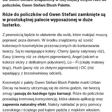
policzków, Gwen Stefani Blush Palette.
Róże do policzków od Gwen Stefani zamknięte są
w prostokątnej palecie wyposażonej w duże
lusterko.
Z pewnością będzie to ułatwienie dla osób, które makijaż muszą
poprawić poza domem. W środku znajdziemy aż sześć
kolorowych kosmetyków przeznaczonych do konturowania
twarzy. Są to następujące kolory: Cherry (jasny satynowy róż),
Easy (ciemny róż ze złotymi pigmentami), Angel (odcień w
kolorze skóry z delikatnym połyskiem), Lo – Fi (ciepły matowy
brąz), Hush (jasny róż ze złotymi pigmentami) i OC (róż
wpadający z brzoskwiniowy odcień).
Kosmetyki z palety Gwen Stefani Blush Palette marki Urban
Decay na twarzy utrzymują się do ośmiu godzin, nie tworzą
smug i
pasują do każdego typu karnacji
. Róże do policzków
posiadają kremową konsystencję, która ułatwia aplikację oraz
zapewnia naturalny efekt
. Należy nakładać je przy pomocy
szerokiego i ściętego pod kątem pędzla z miękkim włosiem.