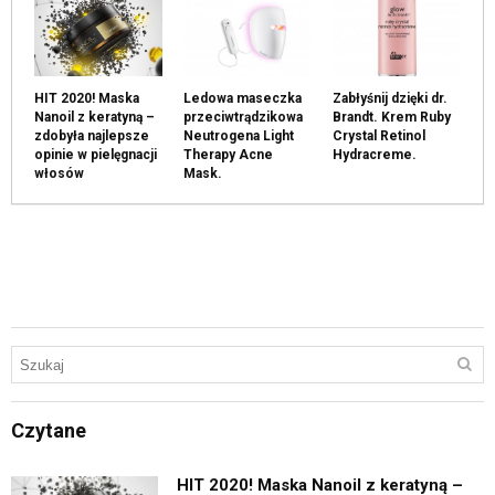
HIT 2020! Maska
Ledowa maseczka
Zabłyśnij dzięki dr.
Nanoil z keratyną –
przeciwtrądzikowa
Brandt. Krem Ruby
zdobyła najlepsze
Neutrogena Light
Crystal Retinol
opinie w pielęgnacji
Therapy Acne
Hydracreme.
włosów
Mask.
Czytane
HIT 2020! Maska Nanoil z keratyną –