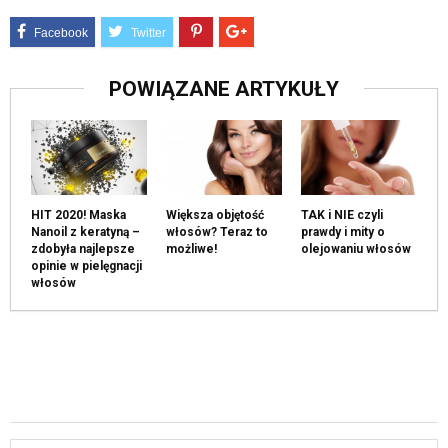
POWIĄZANE ARTYKUŁY
HIT 2020! Maska
Większa objętość
TAK i NIE czyli
Nanoil z keratyną –
włosów? Teraz to
prawdy i mity o
zdobyła najlepsze
możliwe!
olejowaniu włosów
opinie w pielęgnacji
włosów