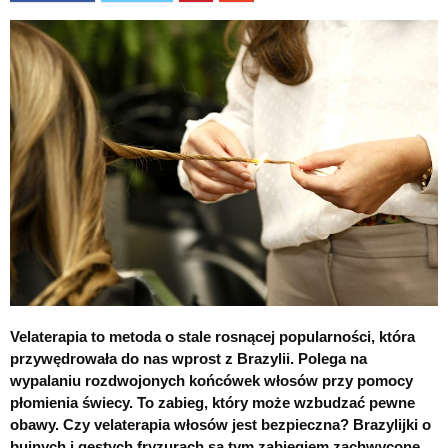
Velaterapia to metoda o stale rosnącej popularności, która
przywędrowała do nas wprost z Brazylii. Polega na
wypalaniu rozdwojonych końcówek włosów przy pomocy
płomienia świecy. To zabieg, który może wzbudzać pewne
obawy. Czy velaterapia włosów jest bezpieczna? Brazylijki o
bujnych i gęstych fryzurach są tym zabiegiem zachwycone.