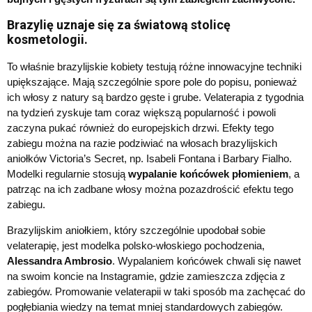
Brazylię uznaje się za światową stolicę
kosmetologii.
To właśnie brazylijskie kobiety testują różne innowacyjne techniki
upiększające. Mają szczególnie spore pole do popisu, ponieważ
ich włosy z natury są bardzo gęste i grube. Velaterapia z tygodnia
na tydzień zyskuje tam coraz większą popularność i powoli
zaczyna pukać również do europejskich drzwi. Efekty tego
zabiegu można na razie podziwiać na włosach brazylijskich
aniołków Victoria’s Secret, np. Isabeli Fontana i Barbary Fialho.
Modelki regularnie stosują
wypalanie końcówek płomieniem
, a
patrząc na ich zadbane włosy można pozazdrościć efektu tego
zabiegu.
Brazylijskim aniołkiem, który szczególnie upodobał sobie
velaterapię, jest modelka polsko-włoskiego pochodzenia,
Alessandra Ambrosio
. Wypalaniem końcówek chwali się nawet
na swoim koncie na Instagramie, gdzie zamieszcza zdjęcia z
zabiegów. Promowanie velaterapii w taki sposób ma zachęcać do
pogłębiania wiedzy na temat mniej standardowych zabiegów.