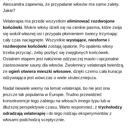
Alessandra zapewnia, że przypalanie włosów ma same zalety.
Jakie?
Velaterapia ma przede wszystkim
eliminować rozdwojone
końcówki
. Mokre włosy dzieli się na cienkie pasma, które zwija
się wokół własnej osi i przypala płomieniem świecy trzymając
cały czas naciągnięte. Wszystkie
wystające, niesforne i
rozdwojone końcówki
zostają opalone. Po opaleniu włosy
trzeba przyciąć, żeby pozbyć się zwęglonych końcówek.
Ostatnim etapem jest nałożenie odżywczej maski i opcjonalne
zastosowanie sauny dla włosów. Zwolennicy velaterapii twierdzą,
że
ogień otwiera mieszki włosowe
, dzięki czemu cała kuracja
odżywiająca jest wówczas o wiele skuteczniejsza.
Nadal niewiele wiemy na temat velaterapii, bo nie jest ona
jeszcze tak popularna w Europie. Trudno przewidzieć
konsekwencje tego zabiegu na włosach innego typu lub w
dłuższej perspektywie czasu. Warto wspomnież, ż
trycholodzy
odradzają velaterapię
i do tego rodzaju eksperymentów z
włosami podchodzą sceptycznie.