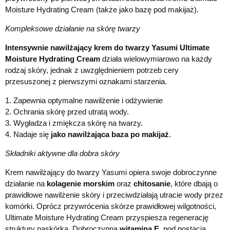
Moisture Hydrating Cream (także jako bazę pod makijaż).
Kompleksowe działanie na skórę twarzy
Intensywnie nawilżający krem do twarzy Yasumi Ultimate
Moisture Hydrating Cream
działa wielowymiarowo na każdy
rodzaj skóry, jednak z uwzględnieniem potrzeb cery
przesuszonej z pierwszymi oznakami starzenia.
1. Zapewnia optymalne nawilżenie i odżywienie
2. Ochrania skórę przed utratą wody.
3. Wygładza i zmiękcza skórę na twarzy.
4. Nadaje się
jako nawilżająca baza po makijaż
.
Składniki aktywne dla dobra skóry
Krem nawilżający do twarzy Yasumi opiera swoje dobroczynne
działanie na
kolagenie morskim
oraz
chitosanie
, które dbają o
prawidłowe nawilżenie skóry i przeciwdziałają utracie wody przez
komórki. Oprócz przywrócenia skórze prawidłowej wilgotności,
Ultimate Moisture Hydrating Cream przyspiesza regenerację
struktury naskórka. Dobroczynna
w
itamina E
, pod postacią