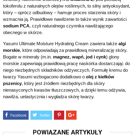
tokoferolu z naturalnych olejów roślinnych, to silny antyoksydant,
który – oprócz odbudowy – hamuje proces starzenia skóry i
wzmacnia ją. Prawidłowe nawilżenie to także wynik zawartości
sodium PCA
, czyli naturalnego czynnika nawilżającego
obecnego w skórze.
Yasumi Ultimate Moisture Hydrating Cream zawiera także
algi
morskie
, które odpowiadają za prawidłową mineralizację skóry.
Bogate w minerały (m.in.
magnez, wapń, jod i cynk
) glony
morskie zapewniają prawidłową pracę naskórka dostarczając do
niego niezbędnych składników odżywczych. Formułę kremu do
twarzy Yasumi wzbogacono dodatkowo o
olej z kiełków
pszenicy
, który jest źródłem niezbędnych dla skóry
nienasyconych kwasów tłuszczowych, a dzięki temu odżywia,
nawilża, uelastycznia i wygładza skórę twarzy.
POWIĄZANE ARTYKUŁY