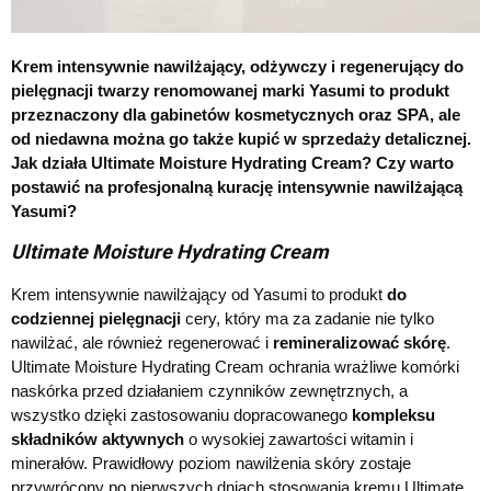
Krem intensywnie nawilżający, odżywczy i regenerujący do
pielęgnacji twarzy renomowanej marki Yasumi to produkt
przeznaczony dla gabinetów kosmetycznych oraz SPA, ale
od niedawna można go także kupić w sprzedaży detalicznej.
Jak działa Ultimate Moisture Hydrating Cream? Czy warto
postawić na profesjonalną kurację intensywnie nawilżającą
Yasumi?
Ultimate Moisture Hydrating Cream
Krem intensywnie nawilżający od Yasumi to produkt
do
codziennej pielęgnacji
cery, który ma za zadanie nie tylko
nawilżać, ale również regenerować i
remineralizować skórę
.
Ultimate Moisture Hydrating Cream ochrania wrażliwe komórki
naskórka przed działaniem czynników zewnętrznych, a
wszystko dzięki zastosowaniu dopracowanego
kompleksu
składników aktywnych
o wysokiej zawartości witamin i
minerałów. Prawidłowy poziom nawilżenia skóry zostaje
przywrócony po pierwszych dniach stosowania kremu Ultimate